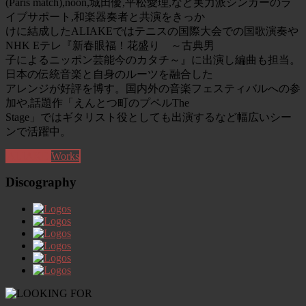
(Paris match),noon,城田優,平松愛理,など実力派シンガーのラ
イブサポート,和楽器奏者と共演をきっか
けに結成したALIAKEではテニスの国際大会での国歌演奏や
NHK Eテレ『新春眼福！花盛り ～古典男
子によるニッポン芸能今のカタチ～』に出演し編曲も担当。
日本の伝統音楽と自身のルーツを融合した
アレンジが好評を博す。国内外の音楽フェスティバルへの参
加や,話題作「えんとつ町のプペルThe
Stage」ではギタリスト役としても出演するなど幅広いシー
ンで活躍中。
ALIAKE
Works
Discography