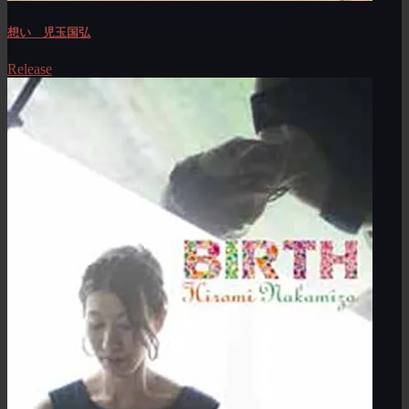
想い 児玉国弘
Release