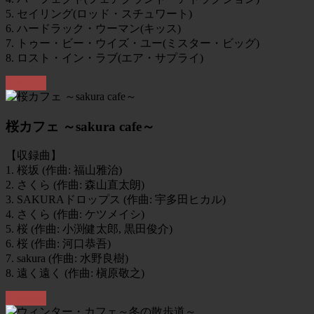
5. セイリング(ロッド・スチュワート)
6. ハードラック・ウーマン(キッス)
7. トゥー・ビー・ウイズ・ユー(ミスター・ビッグ)
8. ロスト・イン・ラブ(エア・サプライ)
Amazon
桜カフェ ～sakura cafe～
【収録曲】
1. 桜坂 (作曲: 福山雅治)
2. さくら (作曲: 森山直太朗)
3. SAKURAドロップス (作曲: 宇多田ヒカル)
4. さくら (作曲: ケツメイシ)
5. 桜 (作曲: 小渕健太郎, 黒田俊介)
6. 桜 (作曲: 河口恭吾)
7. sakura (作曲: 水野良樹)
8. 遠く遠く (作曲: 槇原敬之)
Amazon