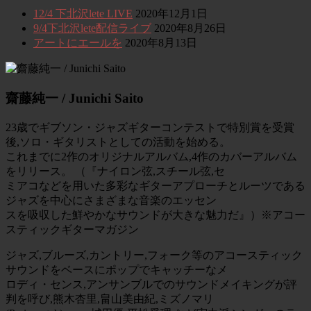
12/4 下北沢lete LIVE
2020年12月1日
9/4下北沢lete配信ライブ
2020年8月26日
アートにエールを
2020年8月13日
齋藤純一 / Junichi Saito
23歳でギブソン・ジャズギターコンテストで特別賞を受賞
後,ソロ・ギタリストとしての活動を始める。
これまでに2作のオリジナルアルバム,4作のカバーアルバム
をリリース。 （『ナイロン弦,スチール弦,セ
ミアコなどを用いた多彩なギターアプローチとルーツである
ジャズを中心にさまざまな音楽のエッセン
スを吸収した鮮やかなサウンドが大きな魅力だ』）※アコー
スティックギターマガジン
ジャズ,ブルーズ,カントリー,フォーク等のアコースティック
サウンドをベースにポップでキャッチーなメ
ロディ・センス,アンサンブルでのサウンドメイキングが評
判を呼び,熊木杏里,畠山美由紀,ミズノマリ