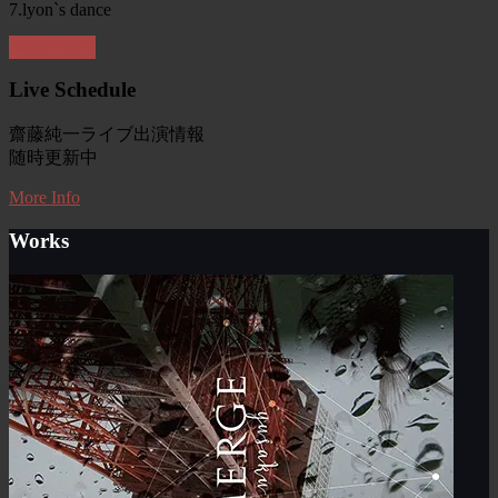
7.lyon`s dance
WMP Store
Live Schedule
齋藤純一ライブ出演情報
随時更新中
More Info
Works