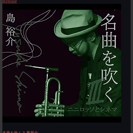
Release
名曲を吹く３ 島裕介