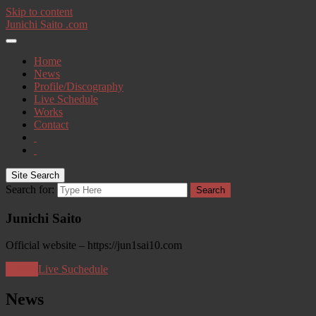
Skip to content
Junichi Saito .com
Home
News
Profile/Discography
Live Schedule
Works
Contact
Site Search
Search for:
Search
Junichi Saito
Official website – https://jun1sai10.com
Profile
Live Suchedule
News