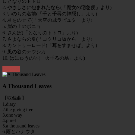
1. となりのトトロ
2. やさしさに包まれたなら(「魔女の宅急便」より)
3. いのちの名前(「千と千尋の神隠し」より)
4. 君をのせて(「天空の城ラピュタ」より)
5. 崖の上のポニョ
6. さんぽ(「となりのトトロ」より)
7. さよならの夏(「コクリコ坂から」より)
8. カントリーロード(「耳をすませば」より)
9. 風の谷のナウシカ
10. はにゅうの宿(「火垂るの墓」より)
Amazon
A Thousand Leaves
【収録曲】
1.diary
2.the giving tree
3.one way
4.pure1
5.a thousand leaves
6.雨とハナウタ