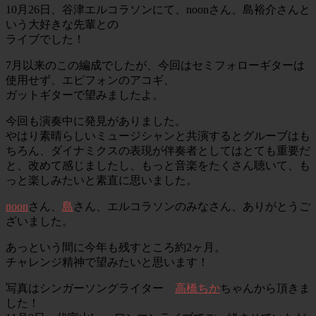
10月26日、谷津エルコラソンにて、noonさん、島裕介さんと
いう大好きな先輩との
ライブでした！
7月以来のこの編成でしたが、今回はセミフォローギターは
使用せず、エピフォンのアコギ、
ガットギターで望みましたよ。
今回も演奏中に発見がありました。
やはり素晴らしいミュージシャンと共演するとグルーブはも
ちろん、ダイナミクスの表現が伴奏者としてはとても重要だ
と、改めて感じましたし、もっと音楽をたくさん聴いて、も
っと楽しみたいと素直に思いました。
noon
さん、
島
さん、エルコラソンのみなさん、ありがとうご
ざいました。
あっという間に今年も残すところ約2ヶ月。
チャレンジ精神で望みたいと思います！
写真はシンガーソングライター
高橋ちか
ちゃんから頂きま
した！