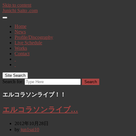
Skip to content
Junichi Saito .com
Home
News
Profile/Discography
Live Schedule
Works
Contact
Site Search
Search for:
Search
エルコラソンライブ！！
エルコラソンライブ…
2012年10月28日
by
jun1sai10