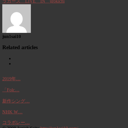
ラガーズ LIVE IN jirokichi
jun1sai10
Related articles
2019年…
「Folc…
新作シング…
NHK W…
コラボレー…