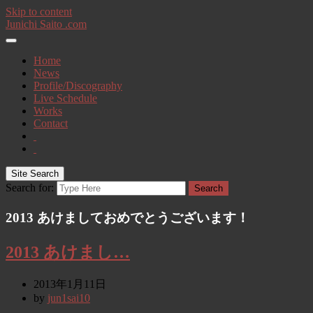
Skip to content
Junichi Saito .com
Home
News
Profile/Discography
Live Schedule
Works
Contact
Site Search
Search for:
Search
2013 あけましておめでとうございます！
2013 あけまし…
2013年1月11日
by
jun1sai10