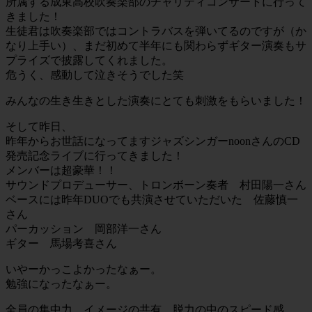
所属する成東高校吹奏楽部のチャリティコンサートに行って
きました！
生徒君は吹奏楽部ではコントラバスを弾いてるのですが（か
なり上手い）、まだ初めて半年にも関わらずギター演奏もサ
プライズで披露してくれました。
危うく、感動して泣きそうでした笑
みんなの生き生きとした演奏にとても刺激をもらいました！
そして昨日、
昨年からお世話になってますジャズシンガーnoonさんのCD
発売記念ライブに行ってきました！
メンバーは超豪華！！
サウンドプロデューサー、トロンボーン奏者 村田陽一さん
ベースには昨年DUOでも共演させていただいた 佐藤慎一
さん
パーカッション 岡部洋一さん
ギター 馬場考喜さん
いやーかっこよかったなぁー。
勉強になったなぁー。
全員の集中力、イメージの共有、脱力の中のスピード感…