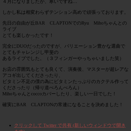
４月になりましたが、寒いですね…
しかし私は相変わらずテンション高めで頑張っております。
先日の自由が丘BAR CLAPTONでのRyu Mihoちゃんとの
ライブ
とても楽しかったです！
完全にDUOだったのですが、バリエーション豊かな選曲で
とてもチャレンジし甲斐の
あるライブでした。（３フィンガーやっちゃいました笑）
お店の雰囲気もとても良くて、演奏後、マスターが超レアな
アコギ出してくださったり、
ビタミン不足の僕の為にビタミンたっぷりのカクテル作って
くださったり（帰り道べろんべろん）
Mihoちゃんとcoccoカバーしたり、楽しい一日でした！
確実にBAR CLAPTONの常連になることを決めました！
クリックして Twitter で共有 (新しいウィンドウで開き