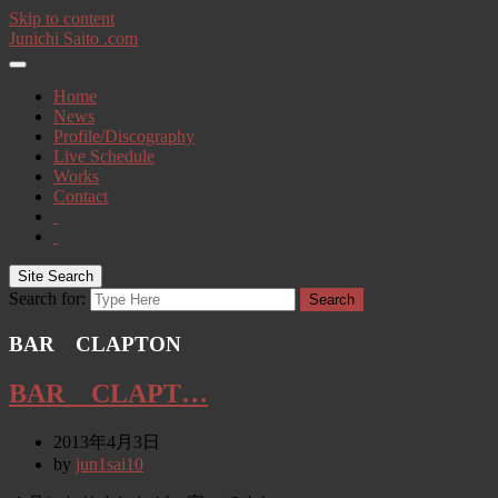
Skip to content
Junichi Saito .com
Home
News
Profile/Discography
Live Schedule
Works
Contact
Site Search
Search for:
Search
BAR CLAPTON
BAR CLAPT…
2013年4月3日
by
jun1sai10