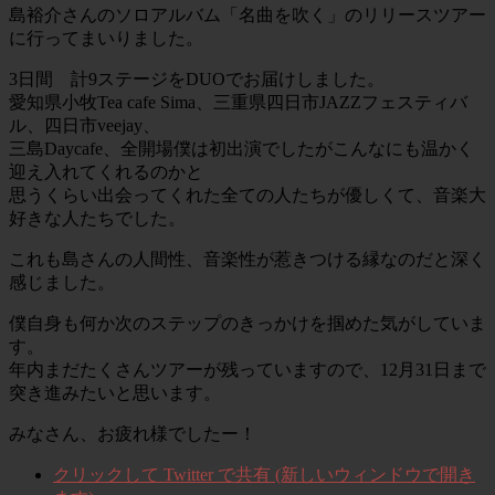
島裕介さんのソロアルバム「名曲を吹く」のリリースツアー
に行ってまいりました。
3日間 計9ステージをDUOでお届けしました。
愛知県小牧Tea cafe Sima、三重県四日市JAZZフェスティバ
ル、四日市veejay、
三島Daycafe、全開場僕は初出演でしたがこんなにも温かく
迎え入れてくれるのかと
思うくらい出会ってくれた全ての人たちが優しくて、音楽大
好きな人たちでした。
これも島さんの人間性、音楽性が惹きつける縁なのだと深く
感じました。
僕自身も何か次のステップのきっかけを掴めた気がしていま
す。
年内まだたくさんツアーが残っていますので、12月31日まで
突き進みたいと思います。
みなさん、お疲れ様でしたー！
クリックして Twitter で共有 (新しいウィンドウで開き