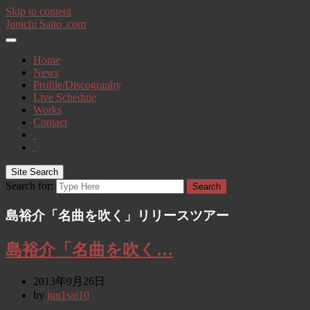
Skip to content
Junichi Saito .com
Home
News
Profile/Discography
Live Schedule
Works
Contact
Site Search
Search for:
Search
島裕介「名曲を吹く」リリースツアー
島裕介「名曲を吹く…
2013年9月26日
by
jun1sai10