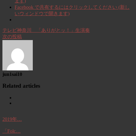
ます)
Facebook で共有するにはクリックしてください (新し
いウィンドウで開きます)
テレビ神奈川 「ありがとッ！」生演奏
次の投稿
jun1sai10
Related articles
2019年…
「Folc…