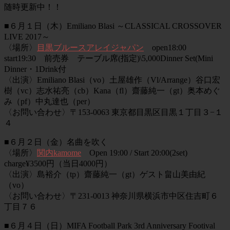
随時更新中！！
■６月１日（木）Emiliano Blasi ～CLASSICAL CROSSOVER
LIVE 2017～
〈場所〉
目黒ブルースアレイジャパン
open18:00
start19:30 前売券 テーブル席(指定)\5,000Dinner Set(Mini
Dinner・1Drink付
〈出演〉Emiliano Blasi（vo）土屋雄作（Vl/Arrange）谷口宏
樹（vc）志水祐亮（cb）Kana（fl）齋藤純一（gt）奥本めぐ
み（pf）中丸達也（per）
〈お問い合わせ〉〒153-0063 東京都目黒区目黒１丁目３−１
４
■６月２日（金）名曲を吹く
〈場所〉
関内kamome
Open 19:00 / Start 20:00(2set)
charge¥3500円（当日4000円）
〈出演〉島裕介（tp）齋藤純一（gt）ゲスト畠山美由紀
（vo）
〈お問い合わせ〉〒231-0013 神奈川県横浜市中区住吉町６
丁目７６
■６月４日（日）MIFA Football Park 3rd Anniversary Footival