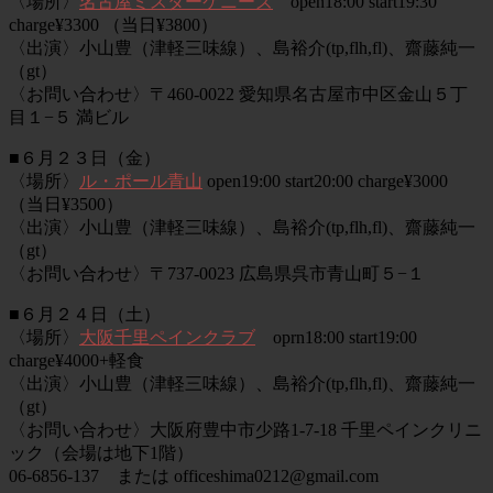
〈場所〉
名古屋ミスターケニーズ
open18:00 start19:30
charge¥3300 （当日¥3800）
〈出演〉小山豊（津軽三味線）、島裕介(tp,flh,fl)、齋藤純一
（gt）
〈お問い合わせ〉〒460-0022 愛知県名古屋市中区金山５丁
目１−５ 満ビル
■６月２３日（金）
〈場所〉
ル・ポール青山
open19:00 start20:00 charge¥3000
（当日¥3500）
〈出演〉小山豊（津軽三味線）、島裕介(tp,flh,fl)、齋藤純一
（gt）
〈お問い合わせ〉〒737-0023 広島県呉市青山町５−１
■６月２４日（土）
〈場所〉
大阪千里ペインクラブ
oprn18:00 start19:00
charge¥4000+軽食
〈出演〉小山豊（津軽三味線）、島裕介(tp,flh,fl)、齋藤純一
（gt）
〈お問い合わせ〉大阪府豊中市少路1-7-18 千里ペインクリニ
ック（会場は地下1階）
06-6856-137 または officeshima0212@gmail.com