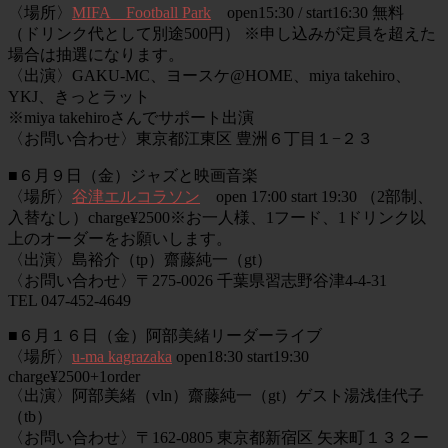
〈場所〉
MIFA Football Park
open15:30 / start16:30 無料
（ドリンク代として別途500円） ※申し込みが定員を超えた
場合は抽選になります。
〈出演〉GAKU-MC、ヨースケ@HOME、miya takehiro、
YKJ、きっとラット
※miya takehiroさんでサポート出演
〈お問い合わせ〉東京都江東区 豊洲６丁目１−２３
■６月９日（金）ジャズと映画音楽
〈場所〉
谷津エルコラソン
open 17:00 start 19:30 （2部制、
入替なし）charge¥2500※お一人様、1フード、1ドリンク以
上のオーダーをお願いします。
〈出演〉島裕介（tp）齋藤純一（gt）
〈お問い合わせ〉〒275-0026 千葉県習志野谷津4-4-31
TEL 047-452-4649
■６月１６日（金）阿部美緒リーダーライブ
〈場所〉
u-ma kagrazaka
open18:30 start19:30
charge¥2500+1order
〈出演〉阿部美緒（vln）齋藤純一（gt）ゲスト湯浅佳代子
（tb）
〈お問い合わせ〉〒162-0805 東京都新宿区 矢来町１３２ー