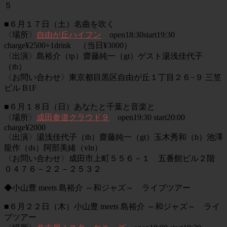
５
■６月１７日（土）名曲を吹く
〈場所〉
自由が丘ハイフン
open18:30start19:30
charge¥2500+1drink （当日¥3000）
〈出演〉島裕介（tp）齋藤純一（gt）ゲスト湯浅佳代子
（tb）
〈お問い合わせ〉東京都目黒区自由が丘１丁目２６−９ 三笠
ビル B1F
■６月１８日（日）あなたと千葉と音楽と
〈場所〉
成田参道クラウド９
open19:30 start20:00
charge¥2000
〈出演〉湯浅佳代子（tb）齋藤純一（gt）玉木秀和（b）池澤
龍作（ds）阿部美緒（vln）
〈お問い合わせ〉成田市上町５５６－１ 五番館ビル２階
０４７６－２２－２５３２
◆小山豊 meets 島裕介 ～和ジャズ～ ライブツアー
■６月２２日（木）小山豊 meets 島裕介 ～和ジャズ～ ライ
ブツアー