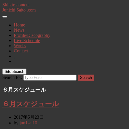
Skip to content
Junichi Saito .com
Home
News
Profile/Discography
Live Schedule
Works
Contact
Site Search
Search for:
Search
６月スケジュール
６月スケジュール
2017年5月23日
by
jun1sai10