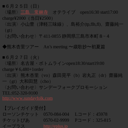
■６月２５日（日）
〈場所〉
三島 常林寺
オテライブ open16:30 start17:00
charge¥2000（当日¥2500）
〈出演〉小山豊（津軽三味線）、島裕介(tp,flh,fl)、齋藤純一
（gt）
〈お問い合わせ〉〒411-0855 静岡県三島市本町８−４
◆熊木杏里ツアー An’s meeting 〜歳歌抄〜初夏篇
■６月２７日（火）
〈場所〉名古屋・ボトムラインopen18:30/start19:00
charge￥6,480+1order
〈出演〉熊木杏里（vo）森田晃平（b）岩丸正（dr）齋藤純
一（gt）大和田慧（cho）
〈お問い合わせ〉サンデーフォークプロモーション
TEL:052-320-9100
http://www.sundayfolk.com
【プレイガイド受付】
ローソンチケット 0570-084-004 Lコード：45978
チケットぴあ 0570-02-9999 Pコード：325-815
イープラス
http://eplus.jp