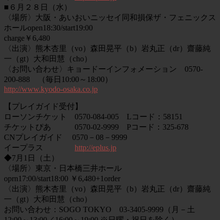
■６月２８日（水）
〈場所〉大阪・あいおいニッセイ同和損保ザ・フェニックス
ホールopen18:30/start19:00
charge￥6,480
〈出演〉熊木杏里（vo）森田晃平（b）岩丸正（dr）齋藤純
一（gt）大和田慧（cho）
〈お問い合わせ〉キョードーインフォメーション 0570-
200-888 （毎日10:00～18:00）
http://www.kyodo-osaka.co.jp
【プレイガイド受付】
ローソンチケット 0570-084-005 Lコード：58151
チケットぴあ 0570-02-9999 Pコード：325-678
CNプレイガイド 0570－08－9999
イープラス
http://eplus.jp
◆7月1日（土）
〈場所〉東京・日本橋三井ホール
oprn17:00/start18:00 ￥6,480+1order
〈出演〉熊木杏里（vo）森田晃平（b）岩丸正（dr）齋藤純
一（gt）大和田慧（cho）
お問い合わせ：SOGO TOKYO 03-3405-9999（月－土
12:00～13:00／16:00～19:00 ※日曜・祝日を除く）