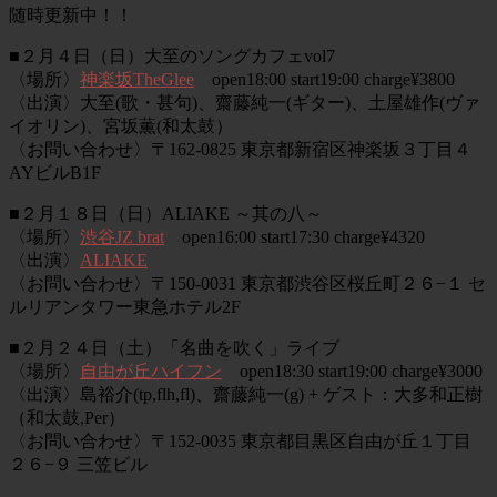
随時更新中！！
■２月４日（日）大至のソングカフェvol7
〈場所〉
神楽坂TheGlee
open18:00 start19:00 charge¥3800
〈出演〉
大至(歌・甚句)、齋藤純一(ギター)、土屋雄作(ヴァ
イオリン)、宮坂薫(和太鼓）
〈お問い合わせ〉
〒162-0825 東京都新宿区神楽坂３丁目４
AYビルB1F
■２月１８日（日）ALIAKE
～其の八～
〈場所〉
渋谷JZ brat
open16:00 start17:30 charge¥4320
〈出演〉
ALIAKE
〈お問い合わせ〉
〒150-0031 東京都渋谷区桜丘町２６−１ セ
ルリアンタワー東急ホテル2F
■２月２４日（土）
「名曲を吹く」ライブ
〈場所〉
自由が丘ハイフン
open18:30 start19:00 charge¥3000
〈出演〉
島裕介(tp,flh,fl)、齋藤純一(g) + ゲスト：大多和正樹
（和太鼓,Per）
〈お問い合わせ〉
〒152-0035 東京都目黒区自由が丘１丁目
２６−９ 三笠ビル