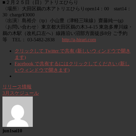
■２月２５日（日）アトリエひらり
〈場所〉大田区鵜の木アトリエひらり
open14：00 start14：
30 charge¥
3000
〈出演〉島裕介（tp）小山豊（津軽三味線）齋藤純一(g)
〈お問い合わせ〉
東京都大田区鵜の木3-4-15 東急多摩川線・
鵜の木駅（改札口左へ）線路沿い沼部方面徒歩8分
ご予約
等 TEL： 03-5482-2838
http://a-hirari.com
クリックして Twitter で共有 (新しいウィンドウで開き
ます)
Facebook で共有するにはクリックしてください (新し
いウィンドウで開きます)
リリース情報
3月スケジュール
jun1sai10