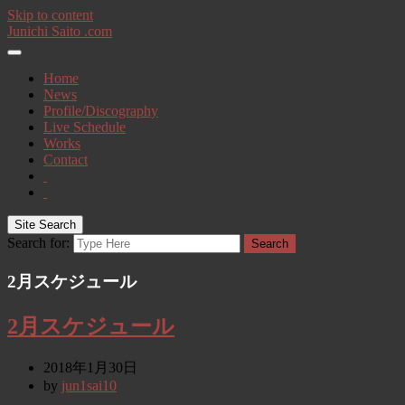
Skip to content
Junichi Saito .com
Home
News
Profile/Discography
Live Schedule
Works
Contact
Site Search
Search for:
Search
2月スケジュール
2月スケジュール
2018年1月30日
by
jun1sai10