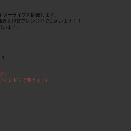
ギターライブを開催します。
曲達を絶賛アレンジ中でござい
ます！！
思いま
す。
−３
す)
いウィンドウで開きます)