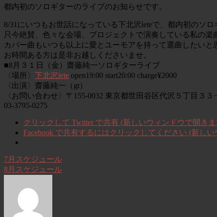
都内初のソロギターのライブのお知らせです。
8/31にいつもお世話になっている下北沢leteで、
都内初のソロ
只今絶賛、色々な会場、
プロジェクトで演奏している私の楽
カバー曲もいつも以上に愛とユーモアを持って選曲したいと
お時間ある方は是非お越しくださいませ。
■8月３１日（金）齋藤純一ソロギターライブ
〈場所〉
下北沢lete
open19:00 start20:00 charge¥2000
〈出演〉齋藤純一（gt）
〈お問い合わせ〉〒155-0032 東京都世田谷区代沢５丁目３３
03-3795-0275
クリックして Twitter で共有 (新しいウィンドウで開きま
Facebook で共有するにはクリックしてください (新し
7月スケジュール
8月スケジュール