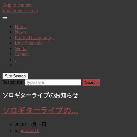
Skip to content
Junichi Saito .com
Home
News
Profile/Discography
Live Schedule
Works
Contact
Site Search
Search for:
Search
ソロギターライブのお知らせ
ソロギターライブの…
2018年7月17日
by
jun1sai10