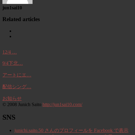
jun1sai10
Related articles
12/4 …
9/4下北…
アートにエ…
配信シング…
お知らせ
© 2008 Junich Saito
http://jun1sai10.com/
SNS
junichi.saito.50 さんのプロフィールを Facebook で表示