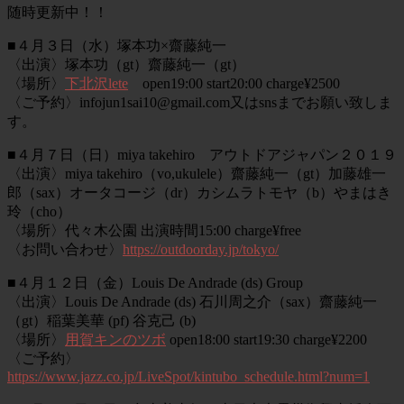
随時更新中！！
■４月３日（水）塚本功×齋藤純一
〈出演〉塚本功（gt）齋藤純一（gt）
〈場所〉
下北沢lete
open19:00 start20:00 charge¥2500
〈ご予約〉
infojun1sai10@gmail.com又はsnsまでお願い致しま
す。
■４月７日（日）miya takehiro アウトドアジャパン２０１９
〈出演〉miya takehiro（vo,ukulele）齋藤純一（gt）加藤雄一
郎（sax）オータコージ（dr）カシムラトモヤ（b）やまはき
玲（cho）
〈場所〉代々木公園 出演時間15:00 charge¥free
〈お問い合わせ〉
https://outdoorday.jp/tokyo/
■４月１２日（金）Louis De Andrade (ds) Group
〈出演〉Louis De Andrade (ds) 石川周之介（sax）齋藤純一
（gt）稲葉美華 (pf) 谷克己 (b)
〈場所〉
用賀キンのツボ
open18:00 start19:30 charge¥2200
〈ご予約〉
https://www.jazz.co.jp/LiveSpot/kintubo_schedule.html?num=1