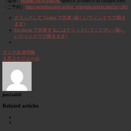
〈場所〉
桜新町NEIGHBOR
open18:30 start19:30 charge¥3000
〈ご予約〉
http://neighbor-live.jp/live_schedule/article.php?sc=285
クリックして Twitter で共有 (新しいウィンドウで開き
ます)
Facebook で共有するにはクリックしてください (新し
いウィンドウで開きます)
ラジオ出演情報
５月スケジュール
jun1sai10
Related articles