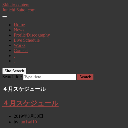
Skip to content
Junichi Saito .com
Home
News
Profile/Discography
Live Schedule
Works
Contact
Site Search
Search for:
Search
４月スケジュール
４月スケジュール
2019年3月30日
by
jun1sai10