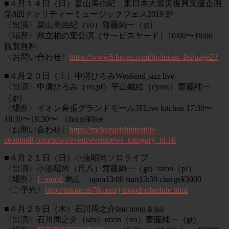
■４月１４日（日）畠山美由紀 東日本大震災復興支援企画
第8回チャリティーミュージックフェス2019 絆
〈出演〉畠山美由紀（vo）齋藤純一（gt）
〈場所〉県立柏の葉公演（サービスヤード）10:00〜16:00
観覧無料
〈お問い合わせ〉
https://www5.hp-ez.com/hp/music-fes/page23
■４月２０日（土）中溝ひろみWeekend jazz live
〈出演〉中溝ひろみ（vo,pf）平山織絵（cyero）齋藤純一
（gt）
〈場所〉イオン幕張グランドモール3FLive kitchen 17:30〜
18:30〜19:30〜 charge¥free
〈お問い合わせ〉
https://makuharishintoshin-
aeonmall.com/news/event/eventnews_category_id:18
■４月２１日（日）小湊昭尚ソロライブ
〈出演〉小湊昭尚（尺八）齋藤純一（gt）tatoo（pf）
〈場所〉
J−mood
烏山 open13:00 start13:30 charge¥3000
〈ご予約〉
http://tritone.m78.com/j-mood/schedule.html
■４月２５日（木）石川周之介feat noon＆jun
〈出演〉石川周之介（sax）noon（vo）齋藤純一（gt）