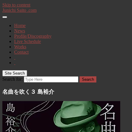
Skip to content
Junichi Saito .com
Home
News
Profile/Discography
Live Schedule
Works
Contact
Site Search
Search for:
Search
名曲を吹く３ 島裕介