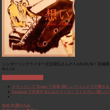
シンガーソングライター児玉国弘さんの１stALBUM！宮城
M-1.3.4
タワーレコードで購入
クリックして Twitter で共有 (新しいウィンドウで開きま
Facebook で共有するにはクリックしてください (新し
Birth 中溝ひろみ