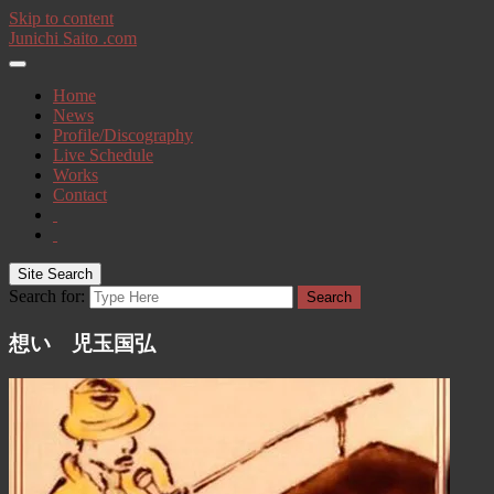
Skip to content
Junichi Saito .com
Home
News
Profile/Discography
Live Schedule
Works
Contact
Site Search
Search for:
Search
想い 児玉国弘