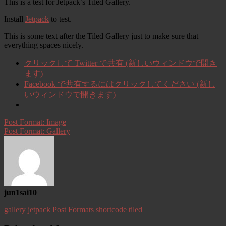
This is a test for Jetpack’s Tiled Gallery.
Install
Jetpack
to test.
This is some text after the Tiled Gallery just to make sure that
everything spaces nicely.
クリックして Twitter で共有 (新しいウィンドウで開き
ます)
Facebook で共有するにはクリックしてください (新し
いウィンドウで開きます)
Post Format: Image
Post Format: Gallery
jun1sai10
gallery
jetpack
Post Formats
shortcode
tiled