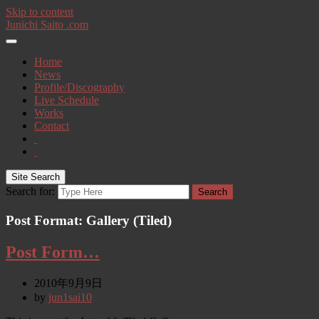
Skip to content
Junichi Saito .com
Home
News
Profile/Discography
Live Schedule
Works
Contact
Site Search
Search for:
Search
Post Format: Gallery (Tiled)
Post Form…
2010年9月9日
by
jun1sai10