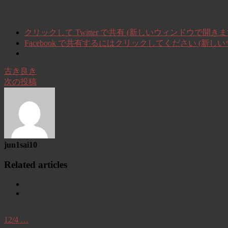
クリックして Twitter で共有 (新しいウィンドウで開きま
Facebook で共有するにはクリックしてください (新し
古き良き
次の投稿
jun1sai10
Related articles
12/4 …