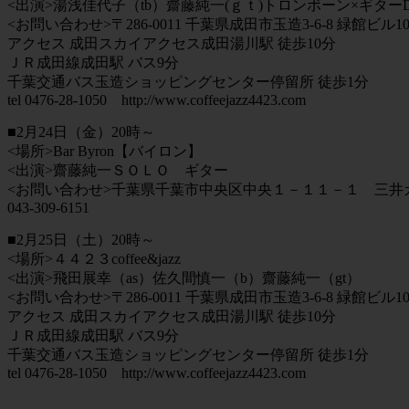
<出演>湯浅佳代子（tb）齋藤純一(ｇｔ)トロンボーン×ギター
<お問い合わせ>〒286-0011 千葉県成田市玉造3-6-8 緑館ビル10
アクセス 成田スカイアクセス成田湯川駅 徒歩10分
ＪＲ成田線成田駅 バス9分
千葉交通バス玉造ショッピングセンター停留所 徒歩1分
tel 0476-28-1050 http://www.coffeejazz4423.com
■2月24日（金）20時～
<場所>Bar Byron【バイロン】
<出演>齋藤純一ＳＯＬＯ ギター
<お問い合わせ>千葉県千葉市中央区中央１－１１－１ 三井
043-309-6151
■2月25日（土）20時～
<場所>４４２３coffee&jazz
<出演>飛田展幸（as）佐久間慎一（b）齋藤純一（gt）
<お問い合わせ>〒286-0011 千葉県成田市玉造3-6-8 緑館ビル10
アクセス 成田スカイアクセス成田湯川駅 徒歩10分
ＪＲ成田線成田駅 バス9分
千葉交通バス玉造ショッピングセンター停留所 徒歩1分
tel 0476-28-1050 http://www.coffeejazz4423.com