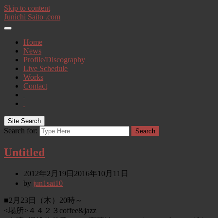
Skip to content
Junichi Saito .com
Home
News
Profile/Discography
Live Schedule
Works
Contact
Site Search
Search for:
Search
Untitled
2012年2月19日
2016年10月11日
by
jun1sai10
■2月23日（木）20時～
<場所>４４２３coffee&jazz