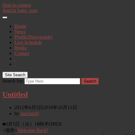
Skip to content
Junichi Saito .com
Home
News
Profile/Discography
Live Schedule
Works
Contact
Site Search
Search for:
Search
Untitled
2012年6月5日
2016年10月11日
by
jun1sai10
■6月5日（火）18時半OPEN
<場所>
Welcome Back!