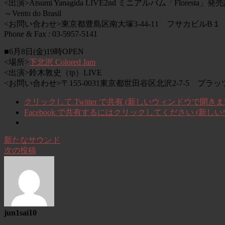
<出演>Atsumi Yanagida LIVE2nd ミニアルバム「Florest
～Vento do Brasil
<お問い合わせ>
東京都豊島区南大塚3-44-11 フサカビルB１
Phone & Fax : 03-5957-5141
■6月8日(金)19時OPEN
<場所>
下北沢 Colored Jam
<出演>鈴木敦史（tp）LIVE
<お問い合わせ>〒155-0031東京都世田谷区北沢2-7-5 プラッツ下北沢B1T
クリックして Twitter で共有 (新しいウィンドウで開きま
Facebook で共有するにはクリックしてください (新し
新たなサウンド
次の投稿
jun1sai10