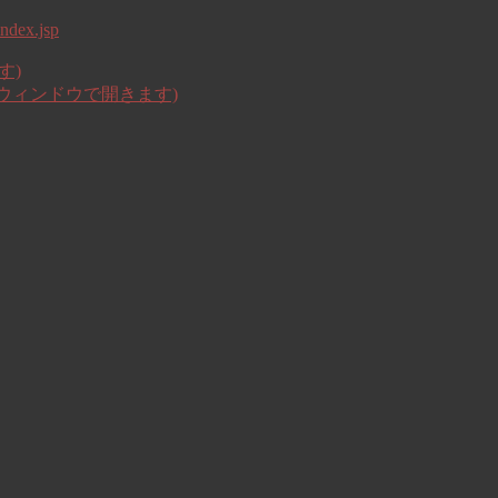
ndex.jsp
す)
いウィンドウで開きます)