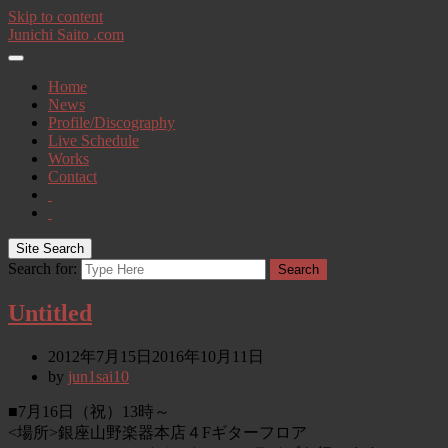
Skip to content
Junichi Saito .com
Home
News
Profile/Discography
Live Schedule
Works
Contact
Site Search
Search for:
Search
Untitled
2012年7月15日
2016年10月11日
by
jun1sai10
■7月16日（祝）13時～
<場所>銀座山野楽器本店４Fギターフロア