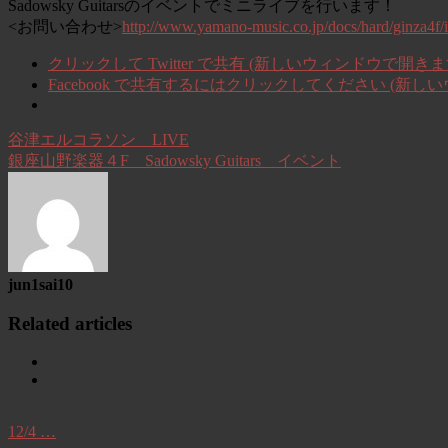
Sadowsky Guitarsのイベントでミニライブを行います！
<お問い合わせ>
http://www.yamano-music.co.jp/docs/hard/ginza4f/i
クリックして Twitter で共有 (新しいウィンドウで開きま
Facebook で共有するにはクリックしてください (新し
谷津エルコラソン LIVE
銀座山野楽器４F Sadowsky Guitars イベント
jun1sai10
Related articles
12/4 …