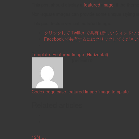
This post should display a
featured image
, if the them
Non-square images can provide some unique styling i
This post tests a vertical featured image.
クリックして Twitter で共有 (新しいウィンド
Facebook で共有するにはクリックしてくださ
Template: Featured Image (Horizontal)
jun1sai10
Codex
edge case
featured image
image
template
Related articles
12/4 …