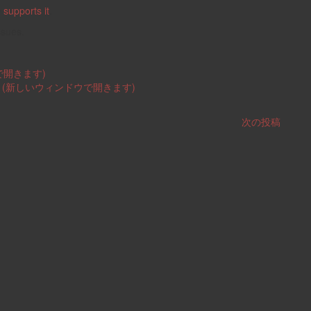
e
supports it
.
ssues.
ウで開きます)
い (新しいウィンドウで開きます)
次の投稿