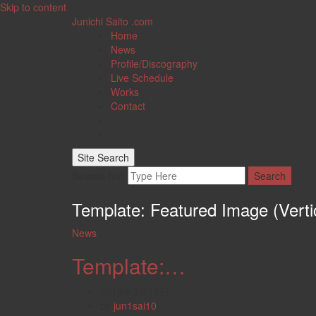
Skip to content
Junichi Saito .com
Home
News
Profile/Discography
Live Schedule
Works
Contact
Site Search
Search for:
Search
Template: Featured Image (Verti
News
Template:…
2015年3月15日
by
jun1sai10