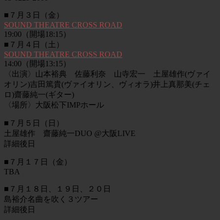
■７月３日（金）
SOUND THEATRE CROSS ROAD
19:00（開場18:15）
■７月４日（土）
SOUND THEATRE CROSS ROAD
14:00（開場13:15）
〈出演〉山本裕典 佐藤利奈 山寺宏一 土屋雄作(ヴァイ
オリン)吉田篤貴(ヴァイオリン、ヴィオラ)井上真那美(チェ
ロ)齋藤純一(ギター)
〈場所〉大阪松下IMPホール
■７月５日（日）
土屋雄作 齋藤純一DUO @大阪LIVE
詳細後日
■７月１７日（金）
TBA
■７月１８日、１９日、２０日
島裕介名曲を吹く３ツアー
詳細後日