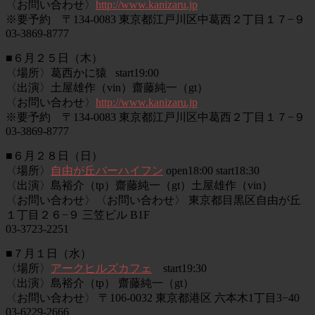
〈お問い合わせ〉
http://www.kanizaru.jp
※要予約 〒134-0083 東京都江戸川区中葛西２丁目１７−９
03-3869-8777
■６月２５日（木）
〈場所〉葛西かに猿 start19:00
〈出演〉土屋雄作（vin）齋藤純一（gt）
〈お問い合わせ〉
http://www.kanizaru.jp
※要予約 〒134-0083 東京都江戸川区中葛西２丁目１７−９
03-3869-8777
■６月２８日（日）
〈場所〉
自由が丘バーハイフン
open18:00 start18:30
〈出演〉島裕介（tp）齋藤純一（gt）土屋雄作（vin）
〈お問い合わせ〉〈お問い合わせ〉 東京都目黒区自由が丘
１丁目２６−９ 三笠ビル B1F
03-3723-2251
■７月１日（水）
〈場所〉
アークヒルズカフェ
start19:30
〈出演〉島裕介（tp） 齋藤純一（gt）
〈お問い合わせ〉 〒106-0032 東京都港区 六本木1丁目3−40
03-6229-2666