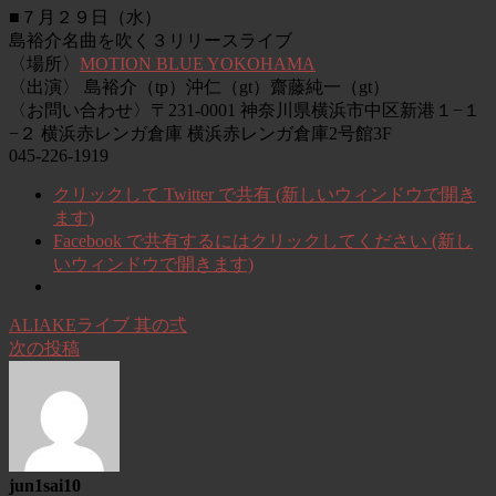
■７月２９日（水）
島裕介名曲を吹く３リリースライブ
〈場所〉
MOTION BLUE YOKOHAMA
〈出演〉 島裕介（tp）沖仁（gt）齋藤純一（gt）
〈お問い合わせ〉〒231-0001 神奈川県横浜市中区新港１−１
−２ 横浜赤レンガ倉庫 横浜赤レンガ倉庫2号館3F
045-226-1919
クリックして Twitter で共有 (新しいウィンドウで開き
ます)
Facebook で共有するにはクリックしてください (新し
いウィンドウで開きます)
ALIAKEライブ 其の弍
次の投稿
jun1sai10