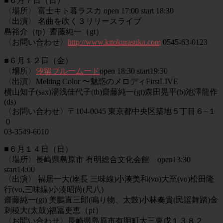
■６月７日（日）
〈場所〉 富士キト暮ラスカ open 17:00 start 18:30
〈出演〉 名曲を吹く３リリースライブ
島裕介（tp）齋藤純一（gt）
〈お問い合わせ〉
http://www.kitokurasuka.com
0545-63-0123
■６月１２日（金）
〈場所〉
汐留ブルームード
open 18:30 start19:30
〈出演〉Melting Color 〜魅惑のメロディFirstLIVE
横山知子(sax)湯浅佳代子(tb)齋藤純一(gt)森田晃平(b)池澤龍作
(ds)
〈お問い合わせ〉〒104-0045 東京都中央区築地５丁目６−１
０
03-3549-6010
■６月１４日（日）
〈場所〉長崎県島原市 有明総合文化会館 open13:30
start14:00
〈出演〉 福居一大(座長 三味線)小湊美和(vo)大至(vo)松田隆
行(vo,三味線)小湊昭尚(尺八)
齋藤純一(gt) 美鵬直三郎(鳴り物、太鼓)小林奏貴(民謡舞踏)金
刺稜大(太鼓)福冨吏恵（pf）
〈お問い合わせ〉長崎県島原市有明町大三東戊１３８２