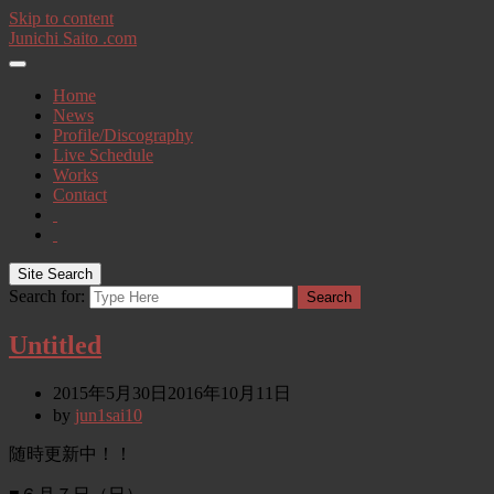
Skip to content
Junichi Saito .com
Home
News
Profile/Discography
Live Schedule
Works
Contact
Site Search
Search for:
Search
Untitled
2015年5月30日
2016年10月11日
by
jun1sai10
随時更新中！！