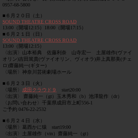
0957-68-5800
■６月２０日（土）
SOUND THEATRE CROSS ROAD
13:00（開場12:15）18:00（開場17:15）
■６月２１日（日）
SOUND THEATRE CROSS ROAD
13:00（開場12:15）
〈出演〉山本裕典 佐藤利奈 山寺宏一 土屋雄作(ヴァイ
オリン)吉田篤貴(ヴァイオリン、ヴィオラ)井上真那美(チェ
ロ)齋藤純一(ギター)
〈場所〉神奈川芸術劇場ホール
■６月２３日（火）
〈場所〉
成田クラウド９
start20:00
〈出演〉 齋藤純一（gt）玉木秀和（b）池澤龍作（dr）
〈お問い合わせ〉千葉県成田市上町556-1
ご予約 0476-22-2532
■６月２４日（水）
〈場所〉葛西かに猿 start19:00
〈出演〉土屋雄作（vin）齋藤純一（gt）