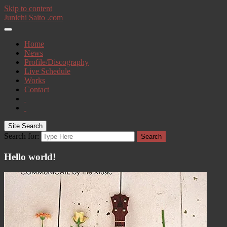
Skip to content
Junichi Saito .com
Home
News
Profile/Discography
Live Schedule
Works
Contact
Site Search
Search for:
Search
Hello world!