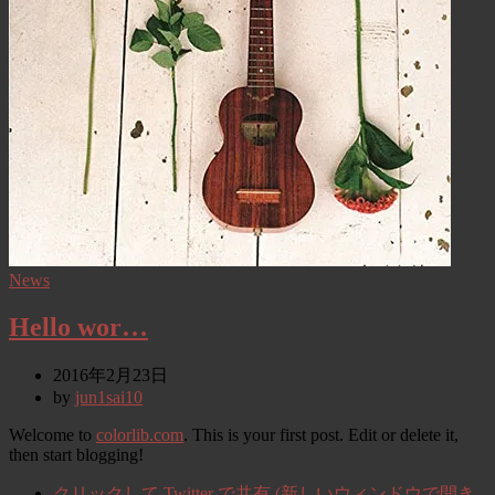
News
Hello wor…
2016年2月23日
by
jun1sai10
Welcome to
colorlib.com
. This is your first post. Edit or delete it,
then start blogging!
クリックして Twitter で共有 (新しいウィンドウで開き